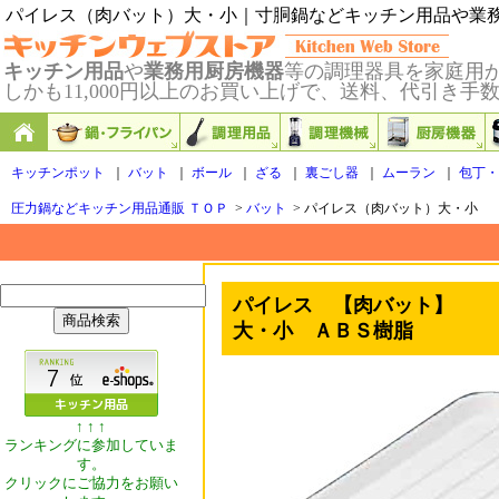
パイレス（肉バット）大・小｜寸胴鍋などキッチン用品や業
キッチン用品
や
業務用厨房機器
等の調理器具を家庭用
しかも11,000円以上のお買い上げで、送料、代引き手
キッチンポット
｜
バット
｜
ボール
｜
ざる
｜
裏ごし器
｜
ムーラン
｜
包丁・
圧力鍋などキッチン用品通販 ＴＯＰ
>
バット
>
パイレス（肉バット）大・小
パイレス 【肉バット】
大・小 ＡＢＳ樹脂
↑ ↑ ↑
ランキングに参加していま
す。
クリックにご協力をお願い