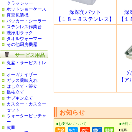
クラッシャー
ホットショーケース
深深角バット
深
真空包装機
【１８－８ステンレス】
【１
パッカー・シーラー
ステンレス作業台
洗浄用ラック
タオルウォーマー
その他厨房機器
サービス用品
丸盆・サービストレ
ー
穴
オーガナイザー
【ア
ガラス薬味入れ
はし立て・箸立
楊枝立て
ナプキン立て
カスター・カスター
セット
お知らせ
ウォーターピッチャ
ー
■お支払いについて
■送料
灰皿
●送料