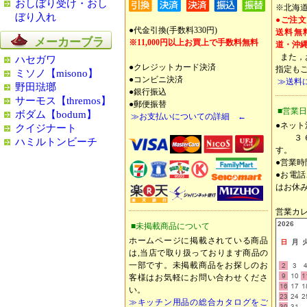
おしぼり受け・おし
※北海道
ぼり入れ
●ご注文
●代金引換(手数料330円)
送料無
メーカーブラ
※11,000円以上お買上で手数料無料
道・沖縄
ンド
また，
ハセガワ
●クレジットカード決済
指定も
ミソノ【misono】
●コンビニ決済
≫送料
野田琺瑯
●銀行振込
サーモス【thremos】
●郵便振替
■営業
ボダム【bodum】
≫お支払いについての詳細 ←
●ネッ
クイジナート
３６
ハミルトンビーチ
す。
●営業
●お電
はお休
営業カレ
■未掲載商品について
ホームページに掲載されている商品
は,当店で取り扱っております商品の
一部です。未掲載商品をお探しのお
客様はお気軽にお問い合わせくださ
い。
≫キッチン用品の総合カタログをご