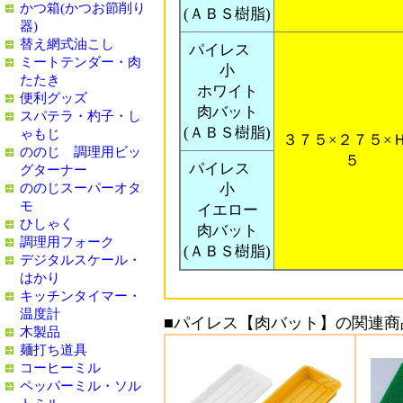
かつ箱(かつお節削り
(ＡＢＳ樹脂)
器)
替え網式油こし
パイレス
ミートテンダー・肉
小
たたき
ホワイト
便利グッズ
肉バット
スパテラ・杓子・し
(ＡＢＳ樹脂)
ゃもじ
３７５×２７５×
ののじ 調理用ビッ
５
パイレス
グターナー
ののじスーパーオタ
小
モ
イエロー
ひしゃく
肉バット
調理用フォーク
(ＡＢＳ樹脂)
デジタルスケール・
はかり
キッチンタイマー・
温度計
■パイレス【肉バット】の関連商
木製品
麺打ち道具
コーヒーミル
ペッパーミル・ソル