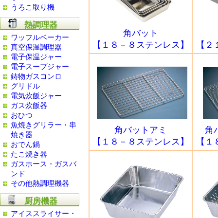
うろこ取り機
熱調理器
角バット
ワッフルベーカー
【１８－８ステンレス】
【２
真空保温調理器
電子保温ジャー
電子スープジャー
鋳物ガスコンロ
グリドル
電気炊飯ジャー
ガス炊飯器
おひつ
魚焼きグリラー・串
角バットアミ
角
焼き器
【１８－８ステンレス】
【１
おでん鍋
たこ焼き器
ガスホース・ガスバ
ンド
その他熱調理機器
厨房機器
アイススライサー・