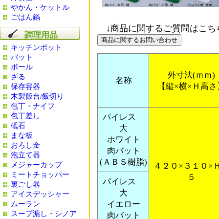
やかん・ケットル
ごはん鍋
↓商品に関するご質問はこち
調理用品
キッチンポット
バット
ボール
外寸法(ｍｍ)
ざる
名称
【縦×横×Ｈ高さ
保存容器
木製飯台/飯切り
包丁・ナイフ
包丁差し
パイレス
砥石
大
まな板
ホワイト
おろし金
肉バット
泡立て器
(ＡＢＳ樹脂)
メジャーカップ
４２０×３１０×
ミートチョッパー
５
パイレス
裏ごし器
大
アイスデッシャー
イエロー
ムーラン
スープ漉し・シノア
肉バット