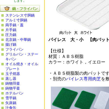
します。
鍋・フライパン
ステンレス寸胴鍋
アルミ寸胴鍋
両手鍋・蓋
片手鍋
圧力鍋
パイレス 大・小 【肉バッ
北京鍋・中華鍋
揚げ鍋
フライパン
【仕様】
グリルパン・ステー
材質：ＡＢＳ樹脂
キパン
カラー：ホワイト，イエロー
オイル焼き・オイル
プレート
・ＡＢＳ樹脂製の肉バットで
玉子焼器
・別売の
パイレス専用肉芝
を
蒸し器
鋳物羽釜
鋳物平釜
ホテルパン
雪平鍋
矢床鍋
汁食缶