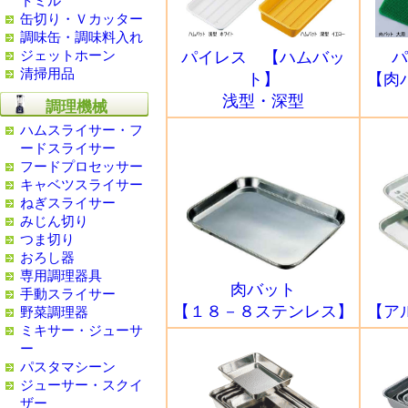
トミル
缶切り・Ｖカッター
調味缶・調味料入れ
ジェットホーン
パイレス 【ハムバッ
パ
清掃用品
ト】
【肉
浅型・深型
調理機械
ハムスライサー・フ
ードスライサー
フードプロセッサー
キャベツスライサー
ねぎスライサー
みじん切り
つま切り
おろし器
専用調理器具
肉バット
手動スライサー
【１８－８ステンレス】
【ア
野菜調理器
ミキサー・ジューサ
ー
パスタマシーン
ジューサー・スクイ
ザー