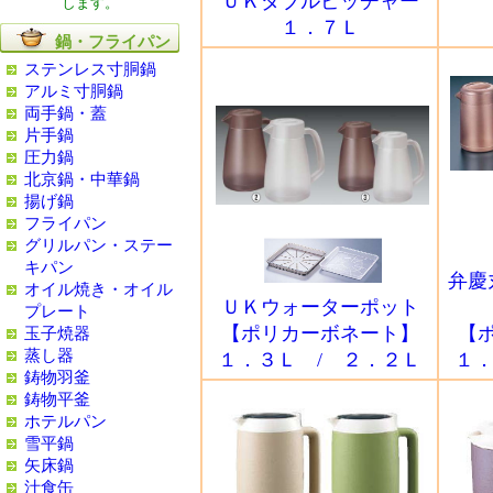
ＵＫダブルピッチャー
します。
１．７Ｌ
鍋・フライパン
ステンレス寸胴鍋
アルミ寸胴鍋
両手鍋・蓋
片手鍋
圧力鍋
北京鍋・中華鍋
揚げ鍋
フライパン
グリルパン・ステー
キパン
弁慶
オイル焼き・オイル
ＵＫウォーターポット
プレート
【ポリカーボネート】
【
玉子焼器
蒸し器
１．３Ｌ / ２．２Ｌ
１．
鋳物羽釜
鋳物平釜
ホテルパン
雪平鍋
矢床鍋
汁食缶