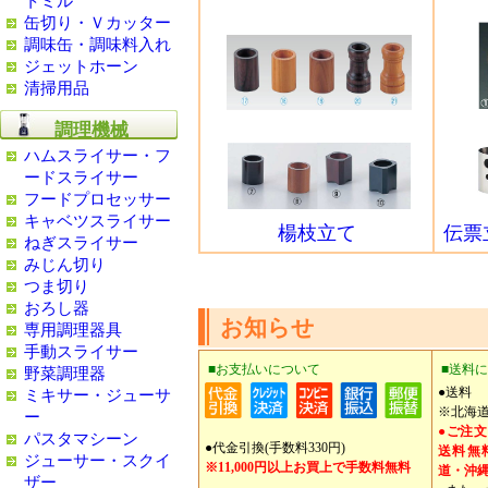
トミル
缶切り・Ｖカッター
調味缶・調味料入れ
ジェットホーン
清掃用品
調理機械
ハムスライサー・フ
ードスライサー
フードプロセッサー
キャベツスライサー
楊枝立て
伝票
ねぎスライサー
みじん切り
つま切り
おろし器
お知らせ
専用調理器具
手動スライサー
■お支払いについて
■送料
野菜調理器
●送料
ミキサー・ジューサ
※北海道
ー
●ご注文
パスタマシーン
●代金引換(手数料330円)
送料無
ジューサー・スクイ
※11,000円以上お買上で手数料無料
道・沖縄
ザー