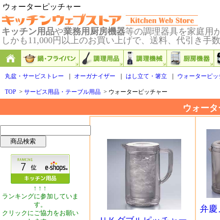
ウォーターピッチャー
キッチン用品
や
業務用厨房機器
等の調理器具を家庭用
しかも11,000円以上のお買い上げで、送料、代引き手
丸盆・サービストレー
｜
オーガナイザー
｜
はし立て・箸立
｜
ウォーターピッ
TOP
>
サービス用品・テーブル用品
>
ウォーターピッチャー
ウォータ
↑ ↑ ↑
ランキングに参加していま
す。
弁慶
クリックにご協力をお願い