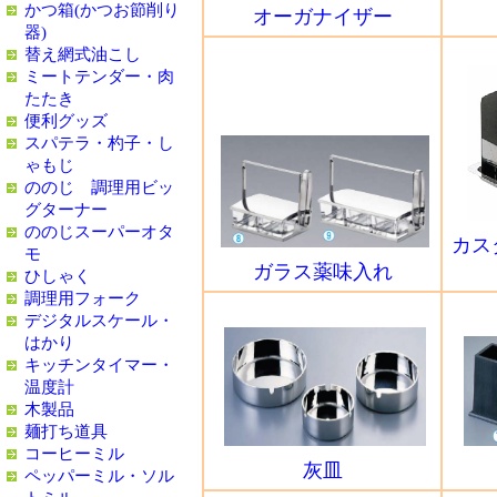
かつ箱(かつお節削り
オーガナイザー
器)
替え網式油こし
ミートテンダー・肉
たたき
便利グッズ
スパテラ・杓子・し
ゃもじ
ののじ 調理用ビッ
グターナー
ののじスーパーオタ
カス
モ
ガラス薬味入れ
ひしゃく
調理用フォーク
デジタルスケール・
はかり
キッチンタイマー・
温度計
木製品
麺打ち道具
コーヒーミル
灰皿
ペッパーミル・ソル