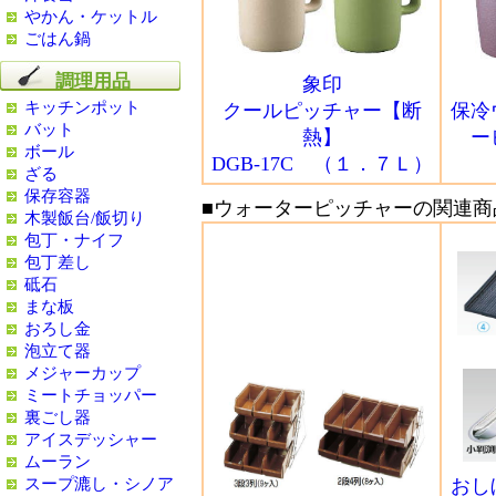
やかん・ケットル
ごはん鍋
調理用品
象印
キッチンポット
クールピッチャー【断
保冷
バット
熱】
ー
ボール
DGB-17C （１．７Ｌ）
ざる
保存容器
■ウォーターピッチャーの関連商
木製飯台/飯切り
包丁・ナイフ
包丁差し
砥石
まな板
おろし金
泡立て器
メジャーカップ
ミートチョッパー
裏ごし器
アイスデッシャー
ムーラン
スープ漉し・シノア
おし