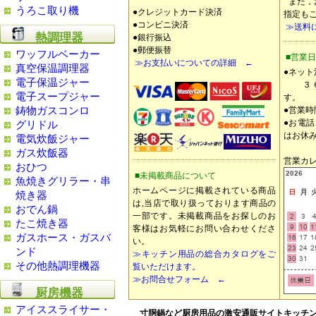
また，
うろこ取り機
●クレジットカード決済
指定も
●コンビニ決済
≫送料
熱調理器
●銀行振込
●郵便振替
ワッフルベーカー
■営業
≫お支払いについての詳細 ←
真空保温調理器
●ネッ
電子保温ジャー
３６
電子スープジャー
す。
鋳物ガスコンロ
●営業
●お電
グリドル
はお休
電気炊飯ジャー
ガス炊飯器
営業カレ
おひつ
■未掲載商品について
魚焼きグリラー・串
ホームページに掲載されている商品
焼き器
は,当店で取り扱っております商品の
おでん鍋
一部です。未掲載商品をお探しのお
たこ焼き器
客様はお気軽にお問い合わせくださ
ガスホース・ガスバ
い。
ンド
≫キッチン用品の総合カタログをご
その他熱調理機器
覧いただけます。
≫お問合せフォーム ←
厨房機器
アイススライサー・
寸胴鍋など厨房用品の激安通販サイトキッチ