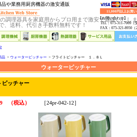
用品や業務用厨房機器の激安通販
11,000円以上
【お問い合わせ】
の調理器具を家庭用からプロ用まで激安で通販いたし
TEL：075-311-706
上げで、送料、代引き手数料無料です！
FAX：075-321-895
盆
用品
>
ウォーターピッチャー
>
フライトピッチャー １．８Ｌ
ウォーターピッチャー
トピッチャー
059 （税込）
［24pr-042-12］