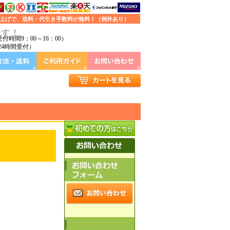
お買い上げで、送料・代引き手数料が無料！（例外あり）
ます！
9（受付時間9：00～16：00）
0（24時間受付）