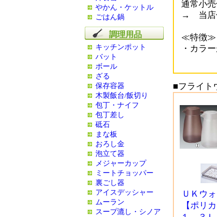
通常小売価
やかん・ケットル
→ 当店
ごはん鍋
調理用品
≪特徴≫
キッチンポット
・カラー
バット
ボール
ざる
■フライト
保存容器
木製飯台/飯切り
包丁・ナイフ
包丁差し
砥石
まな板
おろし金
泡立て器
メジャーカップ
ミートチョッパー
裏ごし器
アイスデッシャー
ＵＫウォ
ムーラン
【ポリカ
スープ漉し・シノア