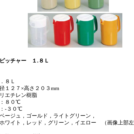
ピッチャー １.８Ｌ
．８Ｌ
径１２７×高さ２０３mm
リエチレン樹脂
：８０℃
：-３０℃
ベージュ，ゴールド，ライトグリーン，
ト，レッド，グリーン，イエロー （画像上部左