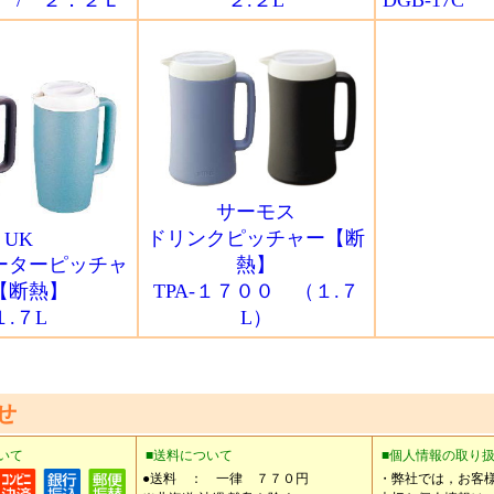
 / ２．２Ｌ
２.２L
DGB-17C
サーモス
ドリンクピッチャー【断
UK
ーターピッチャ
熱】
【断熱】
TPA-１７００ （１.７
１.７L
L）
せ
いて
■送料について
■個人情報の取り
●送料 ： 一律 ７７０円
・弊社では，お客