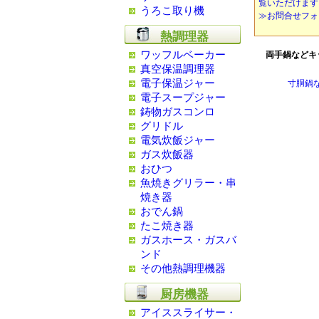
覧いただけます
うろこ取り機
≫お問合せフォ
熱調理器
ワッフルベーカー
両手鍋などキ
真空保温調理器
電子保温ジャー
寸胴鍋
電子スープジャー
鋳物ガスコンロ
グリドル
電気炊飯ジャー
ガス炊飯器
おひつ
魚焼きグリラー・串
焼き器
おでん鍋
たこ焼き器
ガスホース・ガスバ
ンド
その他熱調理機器
厨房機器
アイススライサー・