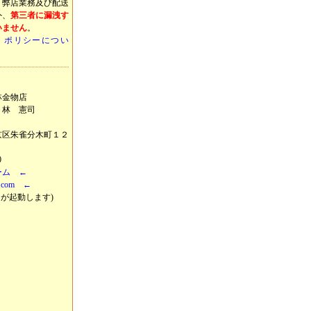
，弊店業務及び配送
外、
第三者に漏洩す
いません
。
・ポリシーについ
林金物店
：林 憲司
区朱雀分木町１２
0
ーム ←
4.com ←
が起動します)