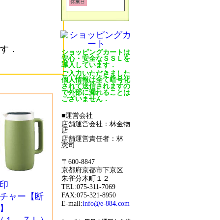
す．
ショッピングカートは
安心・安全なＳＳＬを
導入しています．
ご入力いただきました
個人情報は全て暗号化
されて送信されますの
で外部に漏れることは
ございません．
■運営会社
店舗運営会社：林金物
店
店舗運営責任者：林
憲司
〒600-8847
京都府京都市下京区
朱雀分木町１２
印
TEL:075-311-7069
チャー【断
FAX:075-321-8950
E-mail:
info@e-884.com
】