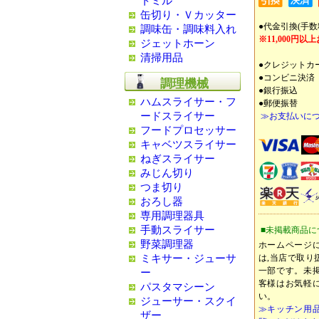
トミル
缶切り・Ｖカッター
●代金引換(手数料
調味缶・調味料入れ
※11,000円
ジェットホーン
清掃用品
●クレジットカ
●コンビニ決済
調理機械
●銀行振込
ハムスライサー・フ
●郵便振替
ードスライサー
≫お支払いにつ
フードプロセッサー
キャベツスライサー
ねぎスライサー
みじん切り
つま切り
おろし器
専用調理器具
手動スライサー
■未掲載商品に
野菜調理器
ホームページ
ミキサー・ジューサ
は,当店で取り
一部です。未
ー
客様はお気軽
パスタマシーン
い。
ジューサー・スクイ
≫キッチン用
ザー