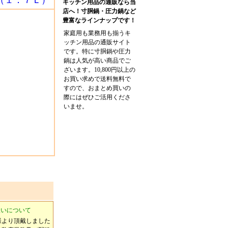
 （１．７Ｌ）
キッチン用品の通販なら当
店へ！寸胴鍋・圧力鍋など
豊富なラインナップです！
家庭用も業務用も揃うキ
ッチン用品の通販サイト
です。特に寸胴鍋や圧力
鍋は人気が高い商品でご
ざいます。10,800円以上の
お買い求めで送料無料で
すので、おまとめ買いの
際にはぜひご活用くださ
いませ。
扱いについて
様より頂戴しました