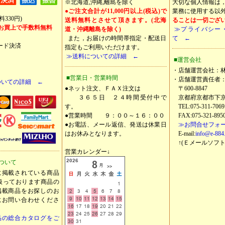
※北海道,沖縄,離島を除く
大切な個人情報は
●ご注文合計が11,000円以上(税込)で
業務に使用する以
330円)
送料無料とさせて頂きます。(北海
ることは一切ござ
以上お買上で手数料無料
道・沖縄離島を除く)
≫プライバシー
また，お届けの時間帯指定・配送日
て ←
ード決済
指定もご利用いただけます。
≫送料についての詳細 ←
■運営会社
・店舗運営会社：
■営業日・営業時間
・店舗運営責任者
いての詳細 ←
●ネット注文、ＦＡＸ注文は
〒600-8847
３６５日 ２４時間受付中で
京都府京都市下京
す。
TEL:075-311-7069
●営業時間 ９：００～１６：００
FAX:075-321-895
●お電話、メール返信、発送は休業日
≫お問合せフォ
はお休みとなります。
E-mail:
info@e-88
↑(Ｅメールソフト
営業カレンダー↓
ついて
に掲載されている商品
扱っております商品の
掲載商品をお探しのお
にお問い合わせくださ
品の総合カタログをご