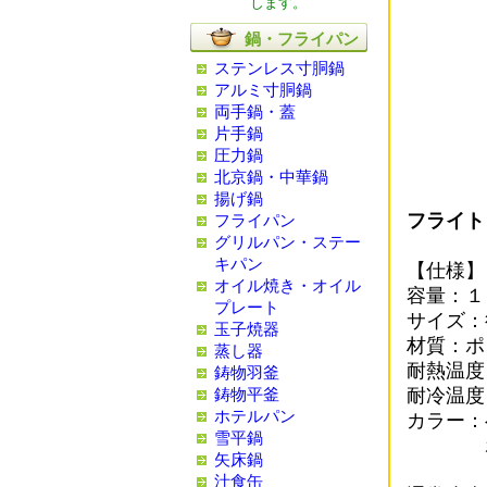
します。
鍋・フライパン
ステンレス寸胴鍋
アルミ寸胴鍋
両手鍋・蓋
片手鍋
圧力鍋
北京鍋・中華鍋
揚げ鍋
フライト
フライパン
グリルパン・ステー
キパン
【仕様】
オイル焼き・オイル
容量：１
プレート
サイズ：
玉子焼器
材質：ポ
蒸し器
耐熱温度
鋳物羽釜
耐冷温度
鋳物平釜
ホテルパン
カラー：
雪平鍋
ホワイ
矢床鍋
汁食缶