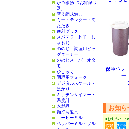
１．３Ｌ
かつ箱(かつお節削り
器)
替え網式油こし
ミートテンダー・肉
たたき
便利グッズ
スパテラ・杓子・し
ゃもじ
ののじ 調理用ビッ
グターナー
ののじスーパーオタ
モ
保冷ウォ
ひしゃく
ー
調理用フォーク
デジタルスケール・
はかり
キッチンタイマー・
温度計
木製品
お知ら
麺打ち道具
コーヒーミル
■お支払いにつ
ペッパーミル・ソル