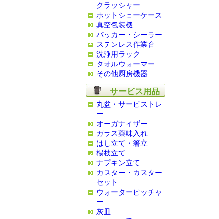
クラッシャー
ホットショーケース
真空包装機
パッカー・シーラー
ステンレス作業台
洗浄用ラック
タオルウォーマー
その他厨房機器
サービス用品
丸盆・サービストレ
ー
オーガナイザー
ガラス薬味入れ
はし立て・箸立
楊枝立て
ナプキン立て
カスター・カスター
セット
ウォーターピッチャ
ー
灰皿