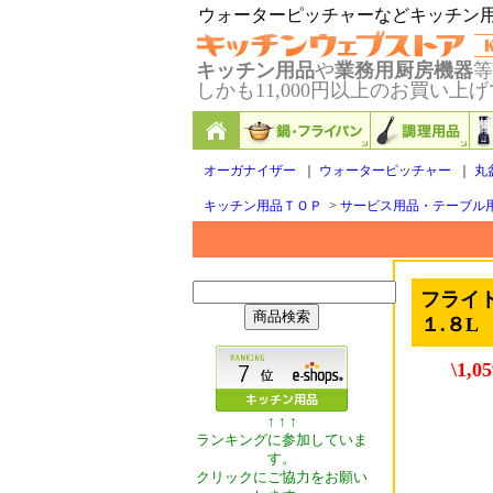
ウォーターピッチャーなどキッチン
キッチン用品
や
業務用厨房機器
等
しかも11,000円以上のお買い
オーガナイザー
｜
ウォーターピッチャー
｜
丸
キッチン用品ＴＯＰ
>
サービス用品・テーブル
フライ
１.８L
\1,
↑ ↑ ↑
ランキングに参加していま
す。
クリックにご協力をお願い